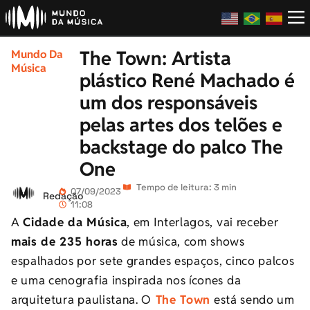
The Town: Artista
Mundo Da
Música
plástico René Machado é
um dos responsáveis
pelas artes dos telões e
backstage do palco The
One
Tempo de leitura: 3 min
07/09/2023
Redação
11:08
A
Cidade da Música
, em Interlagos, vai receber
mais de 235 horas
de música, com shows
espalhados por sete grandes espaços, cinco palcos
e uma cenografia inspirada nos ícones da
arquitetura paulistana.
O
The Town
está sendo um