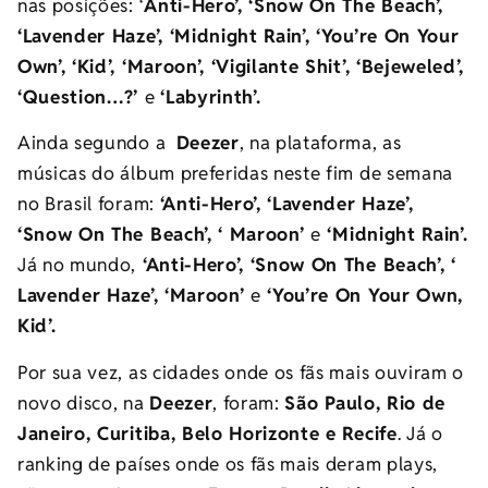
nas posições: ‘
Anti-Hero’, ‘Snow On The Beach’,
‘Lavender Haze’, ‘Midnight Rain’, ‘You’re On Your
Own’, ‘Kid’, ‘Maroon’, ‘Vigilante Shit’, ‘Bejeweled’,
‘Question…?’
e
‘Labyrinth’.
Ainda segundo a
Deezer
, na plataforma, as
músicas do álbum preferidas
neste fim de semana
no Brasil foram:
‘
Anti-Hero’, ‘Lavender Haze’,
‘Snow On The Beach’, ‘ Maroon’
e
‘Midnight Rain’.
Já no mundo,
‘Anti-Hero’, ‘Snow On The Beach’, ‘
Lavender Haze’, ‘Maroon’
e
‘You’re On Your Own,
Kid’.
Por sua vez, a
s cidades onde os fãs mais ouviram o
novo disco, na
Deezer
, foram:
São Paulo, Rio de
Janeiro, Curitiba, Belo Horizonte e Recife
. Já o
ranking de países onde os fãs mais deram plays,