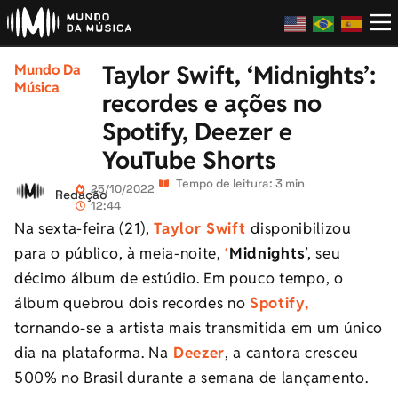
Taylor Swift, ‘Midnights’:
Mundo Da
Música
recordes e ações no
Spotify, Deezer e
YouTube Shorts
Tempo de leitura: 3 min
25/10/2022
Redação
12:44
Na sexta-feira (21),
Taylor Swift
disponibilizou
para o público, à meia-noite,
‘
Midnights
’, seu
décimo álbum de estúdio. Em pouco tempo, o
álbum quebrou dois recordes no
Spotify,
tornando-se a artista mais transmitida em um único
dia na plataforma. Na
Deezer
, a cantora cresceu
500% no Brasil durante a semana de lançamento.