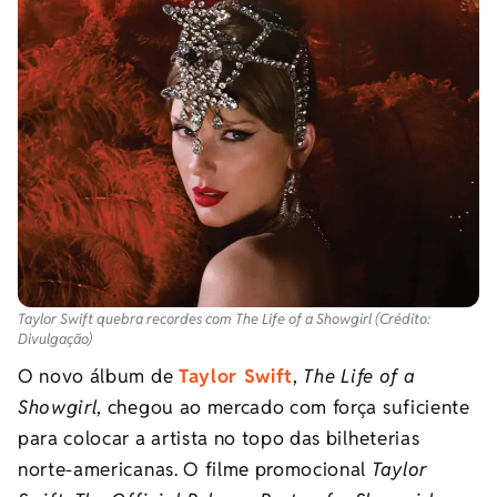
Taylor Swift quebra recordes com The Life of a Showgirl (Crédito:
Divulgação)
O novo álbum de
Taylor Swift
,
The Life of a
Showgirl
, chegou ao mercado com força suficiente
para colocar a artista no topo das bilheterias
norte-americanas. O filme promocional
Taylor