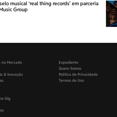
elo musical ‘real thing records’ em parceria
 Music Group
e no Mercado
Expediente
Quem Somos
ia & Inovação
Política de Privacidade
tas
Termos de Uso
na Gig
as