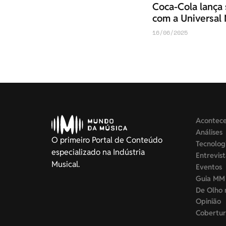
Coca-Cola lança s
com a Universal
16/06/2025
Acontec
Análises
O primeiro Portal de Conteúdo
Tecnolog
especializado na Indústria
Entrevis
Musical.
Eventos
Guia MM
De Olho 
Opinião
Cobertur