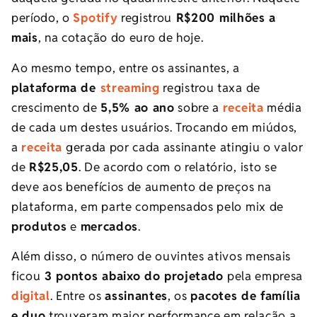
período, o
Spotify
registrou
R$200 milhões a
mais
, na cotação do euro de hoje.
Ao mesmo tempo, entre os assinantes, a
plataforma de
streaming
registrou taxa de
crescimento de
5,5% ao ano
sobre a
receita
média
de cada um destes usuários. Trocando em
miúdos,
a
receita
gerada por cada assinante atingiu o valor
de
R$25,05
. De acordo com o relatório, isto se
deve aos benefícios de aumento de preços na
plataforma, em parte compensados ​​pelo mix de
produtos
e
mercados
.
Além disso, o número de ouvintes ativos mensais
ficou
3 pontos abaixo do projetado
pela empresa
digital
. Entre os
assinantes
, os
pacotes de família
e duo
trouxeram maior performance em relação a