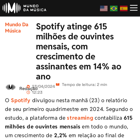
Spotify atinge 615
Mundo Da
Música
milhões de ouvintes
mensais, com
crescimento de
assinantes em 14% ao
ano
Tempo de leitura: 2 min
23/04/2024
Redação
12:23
O
Spotify
divulgou nesta manhã (23) o relatório
de seu primeiro quadrimestre em 2024. Segundo o
estudo, a plataforma de
streaming
contabiliza
615
milhões de ouvintes mensais
em todo o mundo,
um crescimento de
2,2%
em relação ao final de