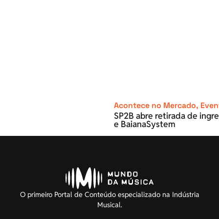
Acontece no Mercado
,
Even
SP2B abre retirada de ingre
e BaianaSystem
O primeiro Portal de Conteúdo especializado na Indústria
Musical.