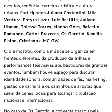
eventos, regência, carreira artística e cultura
urbana. Participaram
Juliana Costantini
,
Mila
Ventura
,
Potyra Lavor
,
Luiz Restiffe
,
Juliano
Libman
,
Thiessa Torres
,
Manno Góes
,
Rafaello
Ramundo
,
Carlos Prazeres
,
Os Garotin,
Kamilla
Fialho
,
Cristiano
e
MC GW
.
O dia mostrou como a música se organiza em
frentes diferentes, da produção de trilhas e
performances televisivas aos bastidores de grandes
eventos. Também houve espaço para discutir
identidade sonora, comunidades de fãs, marketing,
gestão de carreira e os caminhos de artistas que
saem de cenas locais para alcançar circulação
nacional e internacional.
No caso de Os Garotin, a conversa passou pela