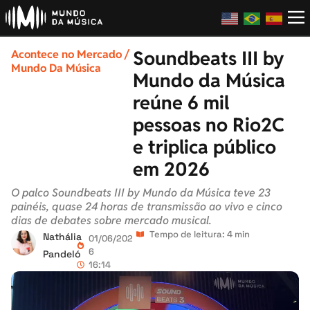
Soundbeats III by
Acontece no Mercado
/
Mundo Da Música
Mundo da Música
reúne 6 mil
pessoas no Rio2C
e triplica público
em 2026
O palco Soundbeats III by Mundo da Música teve 23
painéis, quase 24 horas de transmissão ao vivo e cinco
dias de debates sobre mercado musical.
Tempo de leitura: 4 min
Nathália
01/06/202
6
Pandeló
16:14