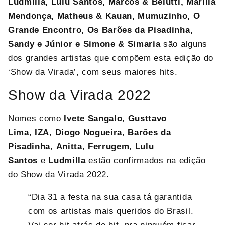
Ludmilla, Lulu Santos, Marcos & Belutti, Marília
Mendonça, Matheus & Kauan, Mumuzinho, O
Grande Encontro, Os Barões da Pisadinha,
Sandy e Júnior e Simone & Simaria
são alguns
dos grandes artistas que compõem esta edição do
‘Show da Virada’, com seus maiores hits.
Show da Virada 2022
Nomes como
Ivete Sangalo
,
Gusttavo
Lima
,
IZA
,
Diogo Nogueira
,
Barões da
Pisadinha
,
Anitta
,
Ferrugem
,
Lulu
Santos
e
Ludmilla
estão confirmados na edição
do Show da Virada 2022.
“Dia 31 a festa na sua casa tá garantida
com os artistas mais queridos do Brasil.