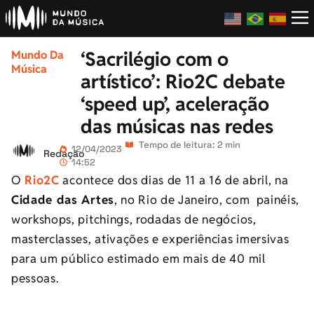
‘Sacrilégio com o
Mundo Da
Música
artístico’: Rio2C debate
‘speed up’, aceleração
das músicas nas redes
Tempo de leitura: 2 min
12/04/2023
Redação
14:52
O
Rio2C
acontece dos dias de 11 a 16 de abril, na
Cidade das Artes
, no Rio de Janeiro, com painéis,
workshops, pitchings, rodadas de negócios,
masterclasses, ativações e experiências imersivas
para um público estimado em mais de 40 mil
pessoas.