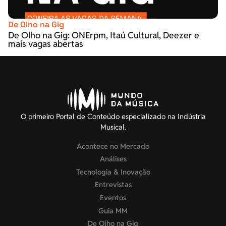
De Olho na Gig
De Olho na Gig: ONErpm, Itaú Cultural, Deezer e
mais vagas abertas
O primeiro Portal de Conteúdo especializado na Indústria
Musical.
Acontece no Mercado
Análises
Tecnologia & Inovação
Entrevistas
Eventos
Guia MM
De Olho na Gig