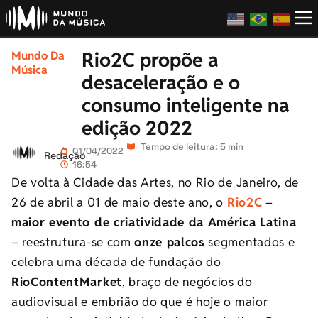
Rio2C propõe a
Mundo Da
Música
desaceleração e o
consumo inteligente na
edição 2022
Tempo de leitura: 5 min
01/04/2022
Redação
16:54
De volta à Cidade das Artes, no Rio de Janeiro, de
26 de abril a 01 de maio deste ano, o
Rio2C
–
maior evento de criatividade da América Latina
– reestrutura-se com
onze palcos
segmentados e
celebra uma década de fundação do
RioContentMarket
, braço de negócios do
audiovisual e embrião do que é hoje o maior