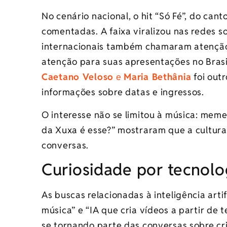
No cenário nacional, o hit “Só Fé”, do cant
comentadas. A faixa viralizou nas redes s
internacionais também chamaram atençã
atenção para suas apresentações no Brasi
Caetano Veloso
e
Maria Bethânia
foi out
informações sobre datas e ingressos.
O interesse não se limitou à música: mem
da Xuxa é esse?” mostraram que a cultura
conversas.
Curiosidade por tecnolog
As buscas relacionadas à inteligência art
música” e “IA que cria vídeos a partir de
se tornando parte das conversas sobre cr