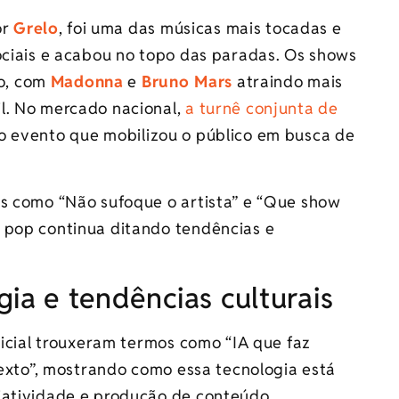
or
Grelo
, foi uma das músicas mais tocadas e
ociais e acabou no topo das paradas. Os shows
o, com
Madonna
e
Bruno Mars
atraindo mais
l. No mercado nacional,
a turnê conjunta de
ro evento que mobilizou o público em busca de
es como “Não sufoque o artista” e “Que show
 pop continua ditando tendências e
ia e tendências culturais
ificial trouxeram termos como “IA que faz
 texto”, mostrando como essa tecnologia está
iatividade e produção de conteúdo.