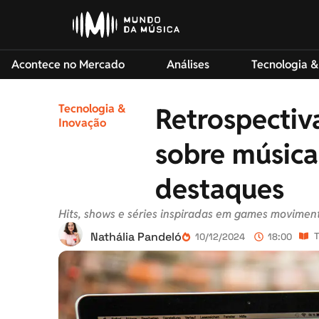
Acontece no Mercado
Análises
Tecnologia &
Tecnologia &
Retrospectiv
Inovação
sobre música
destaques
Hits, shows e séries inspiradas em games moviment
Nathália Pandeló
T
10/12/2024
18:00