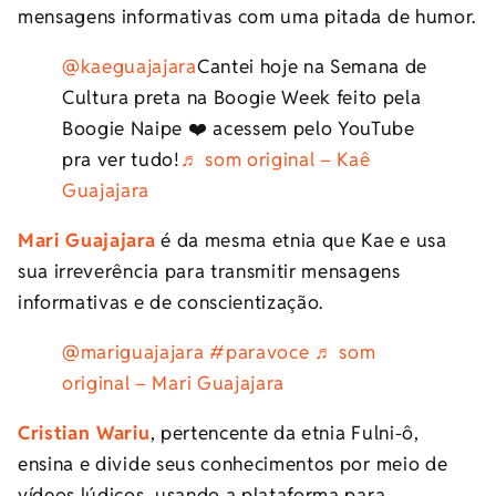
mensagens informativas com uma pitada de humor.
@kaeguajajara
Cantei hoje na Semana de
Cultura preta na Boogie Week feito pela
Boogie Naipe ❤️ acessem pelo YouTube
pra ver tudo!
♬ som original – Kaê
Guajajara
Mari Guajajara
é da mesma etnia que Kae e usa
sua irreverência para transmitir mensagens
informativas e de conscientização.
@mariguajajara
#paravoce
♬ som
original – Mari Guajajara
Cristian Wariu
, pertencente da etnia Fulni-ô,
ensina e divide seus conhecimentos por meio de
vídeos lúdicos, usando a plataforma para