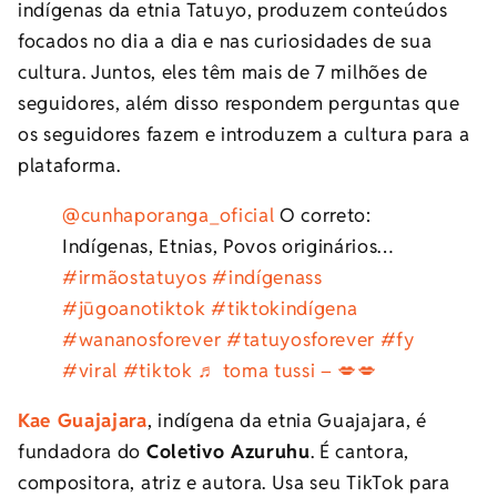
indígenas da etnia Tatuyo, produzem conteúdos
focados no dia a dia e nas curiosidades de sua
cultura. Juntos, eles têm mais de 7 milhões de
seguidores, além disso respondem perguntas que
os seguidores fazem e introduzem a cultura para a
plataforma.
@cunhaporanga_oficial
O correto:
Indígenas, Etnias, Povos originários…
#irmãostatuyos
#indígenass
#jūgoanotiktok
#tiktokindígena
#wananosforever
#tatuyosforever
#fy
#viral
#tiktok
♬ toma tussi – 💋💋
Kae Guajajara
, indígena da etnia Guajajara, é
fundadora do
Coletivo Azuruhu
. É cantora,
compositora, atriz e autora. Usa seu TikTok para