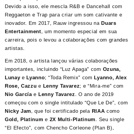
Devido a isso, ele mescla R&B e Dancehall com
Reggaeton e Trap para criar um som cativante e
inovador. Em 2017, Rauw ingressou na
Duars
Entertainment
, um momento especial em sua
carreira, pois o levou a colaborações com grandes
artistas.
Em 2018, o artista lançou várias colaborações
importantes, incluindo “Luz Apaga” com
Ozuna,
Lunay
e
Lyanno
; “Toda Remix” com
Lyanno, Alex
Rose, Cazzu
e
Lenny Tavarez
; e “Mira-me” com
Nio García
e
Lenny Tavarez
. O ano de 2019
começou com o single intitulado “Que Le De”, com
Nicky Jam
, que foi certificado pela
RIAA
como
Gold, Platinum
e
2X Multi-Platinum
. Seu single
“El Efecto”, com Chencho Corleone (Plan B),