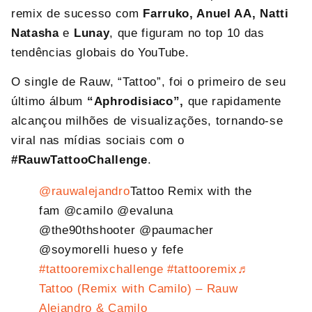
remix de sucesso com
Farruko, Anuel AA, Natti
Natasha
e
Lunay
, que figuram no top 10 das
tendências globais do YouTube.
O single de Rauw, “Tattoo”, foi o primeiro de seu
último álbum
“Aphrodisiaco”,
que rapidamente
alcançou milhões de visualizações, tornando-se
viral nas mídias sociais com o
#RauwTattooChallenge
.
@rauwalejandro
Tattoo Remix with the
fam @camilo @evaluna
@the90thshooter @paumacher
@soymorelli hueso y fefe
#tattooremixchallenge
#tattooremix
♬
Tattoo (Remix with Camilo) – Rauw
Alejandro & Camilo