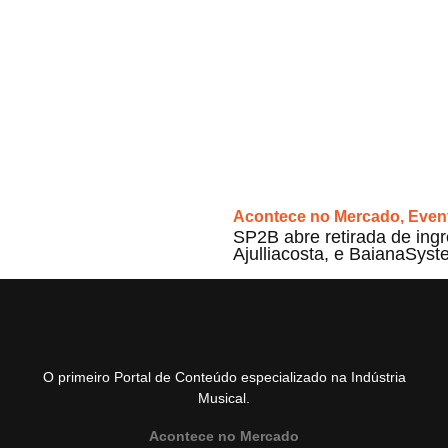
Acontece no Mercado
,
Even
SP2B abre retirada de ingr
Ajulliacosta, e BaianaSyst
O primeiro Portal de Conteúdo especializado na Indústria
Musical.
Acontece no Mercado