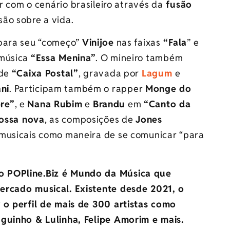
r com o cenário brasileiro através da
fusão
são sobre a vida.
 para seu “começo”
Vinijoe
nas faixas
“Fala
” e
música
“Essa Menina”
. O mineiro também
 de
“Caixa Postal”
, gravada por
Lagum
e
ni
. Participam também o rapper
Monge do
re”
, e
Nana Rubim
e
Brandu
em
“Canto da
ossa nova
, as composições de
Jones
 musicais como maneira de se comunicar “para
o POPline.Biz é Mundo da Música que
ercado musical. Existente desde 2021, o
 o perfil de mais de 300 artistas como
Iguinho & Lulinha, Felipe Amorim e mais.