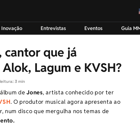
 Inovação
Entrevistas
Eventos
Guia M
 cantor que já
 Alok, Lagum e KVSH?
eitura: 3 min
o álbum de
Jones
, artista conhecido por ter
VSH
. O produtor musical agora apresenta ao
or, num disco que mergulha nos temas de
ento.