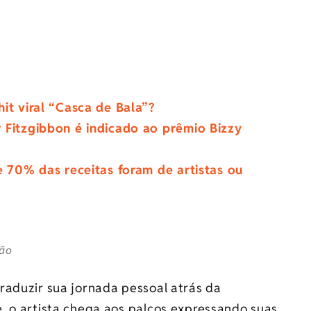
it viral “Casca de Bala”?
 Fitzgibbon é indicado ao prêmio Bizzy
e 70% das receitas foram de artistas ou
ção
raduzir sua jornada pessoal atrás da
, o artista chega aos palcos expressando suas