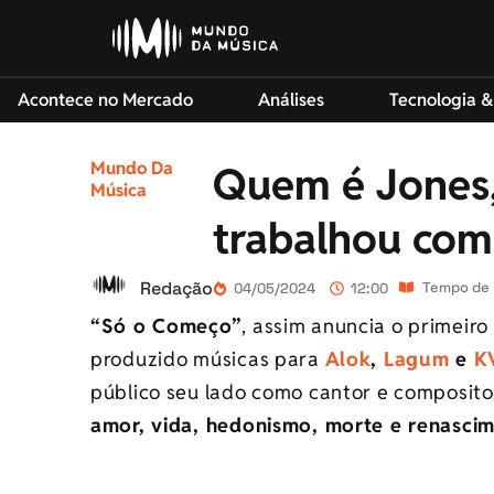
Acontece no Mercado
Análises
Tecnologia &
Mundo Da
Quem é Jones,
Música
trabalhou com
Redação
Tempo de l
04/05/2024
12:00
“Só o Começo”
, assim anuncia o primeir
produzido músicas para
Alok
,
Lagum
e
K
público seu lado como cantor e composit
amor, vida, hedonismo, morte e renascim