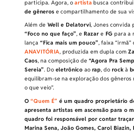
participa. Agora, o
artista
busca contribui
de gêneros
e compartilhamento de sua vi
Além de
Well e Delatorvi
, Jones convida
“Foco no que faço”
, e
Razar
e
FG
para a 
lança
“Fica mais um pouco”
, faixa “irmã”
ANAVITÓRIA
, produzida em dupla com
Za
Caos
, na composição de
“Agora Pra Semp
Sereia”
. Do
eletrônico
ao
rap
, do
rock
à
b
equilibram-se na exploração dos gêneros
o que veio”.
O
“Quem É”
é um quadro proprietário d
apresenta artistas em ascensão para o m
quadro foi responsável por contar traçar
Marina Sena, João Gomes, Carol Biazin, 