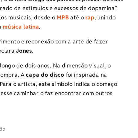
rado de estímulos e excessos de dopamina”.
los musicais, desde o
MPB
até o
rap
, unindo
a
música latina
.
rimento e reconexão com a arte de fazer
eclara
Jones
.
longo de dois anos. Na dimensão visual, o
 sombra. A
capa do disco
foi inspirada na
 Para o artista, este símbolo indica o começo
E esse caminhar o faz encontrar com outros
ção