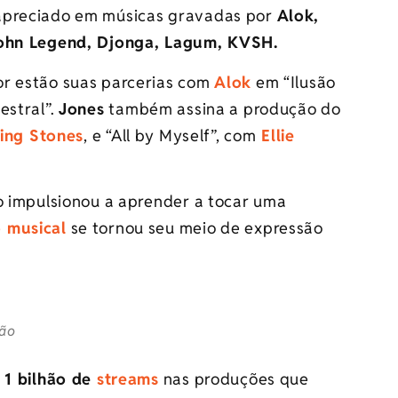
 apreciado em músicas gravadas por
Alok,
 John Legend, Djonga, Lagum, KVSH.
or estão suas parcerias com
Alok
em “Ilusão
estral”.
Jones
também assina a produção do
ling Stones
, e “All by Myself”, com
Ellie
 o impulsionou a aprender a tocar uma
 musical
se tornou seu meio de expressão
ção
e
1 bilhão de
streams
nas produções que