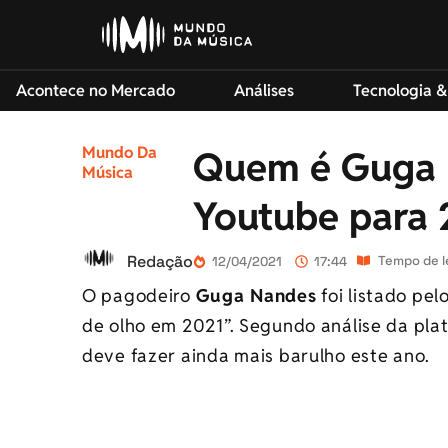
Acontece no Mercado
Análises
Tecnologia &
Mundo Da
Quem é Guga 
Música
Youtube para 
Redação
Tempo de le
12/04/2021
17:44
O pagodeiro
Guga Nandes
foi listado pel
de olho em 2021”. Segundo análise da pla
deve fazer ainda mais barulho este ano.