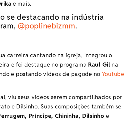
rika
e mais.
o se destacando na indústria
gram,
@poplinebizmm
.
ua carreira cantando na igreja, integrou o
ileira e foi destaque no programa
Raul Gil
na
pondo e postando vídeos de pagode no
Youtube
l, viu seus vídeos serem compartilhados por
rato e Dilsinho. Suas composições também se
Ferrugem, Príncipe, Chininha, Dilsinho
e