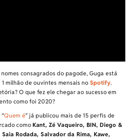
, nomes consagrados do pagode, Guga está
 1 milhão de ouvintes mensais no
Spotify
.
etória? O que fez ele chegar ao sucesso em
ento como foi 2020?
 “
Quem é
” já publicou mais de 15 perfis de
ercado como
Kant, Zé Vaqueiro, BIN, Diego &
i Saia Rodada, Salvador da Rima, Kawe,