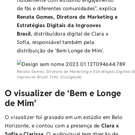
fluidamente com altíssimo engajamento
de fãs e diferentes comunidades”, explica
Renata Gomes, Diretora de Marketing e
Estratégias Digitais da Ingrooves
Brasil
, distribuidora digital de Clara x
Sofia, responsável também pela
distribuição de ‘Bem Longe de Mim’.
Renata Gomes, Diretora de Marketing e Estratégias Digitais d
Ingrooves Brasil. Foto: Divulgação
O visualizer de ‘Bem e Longe
de Mim’
O
visualizer
foi gravado
em um estúdio em Belo
Horizonte, e contou com a presença de
Clara x
Sofia
e
Clarissa.
O audiovisual tem direção de