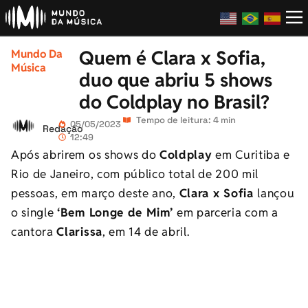
Quem é Clara x Sofia,
Mundo Da
Música
duo que abriu 5 shows
do Coldplay no Brasil?
Tempo de leitura: 4 min
05/05/2023
Redação
12:49
Após abrirem os shows do
Coldplay
em Curitiba e
Rio de Janeiro, com público total de 200 mil
pessoas, em março deste ano,
Clara x Sofia
lançou
o single
‘Bem Longe de Mim’
em parceria com a
cantora
Clarissa
, em 14 de abril.