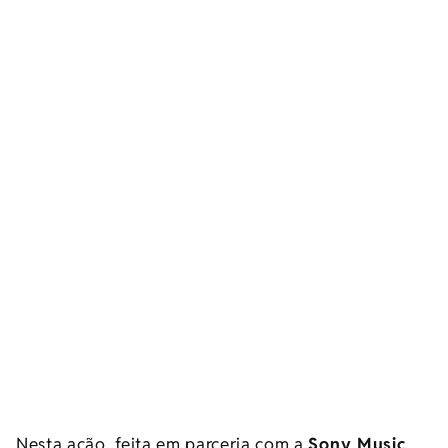
Nesta ação, feita em parceria com a
Sony Music
,