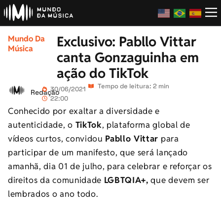
Exclusivo: Pabllo Vittar
Mundo Da
Música
canta Gonzaguinha em
ação do TikTok
Tempo de leitura: 2 min
30/06/2021
Redação
22:00
Conhecido por exaltar a diversidade e
autenticidade, o
TikTok
, plataforma global de
vídeos curtos, convidou
Pabllo Vittar
para
participar de um manifesto, que será lançado
amanhã, dia 01 de julho, para celebrar e reforçar os
direitos da comunidade
LGBTQIA+,
que devem ser
lembrados o ano todo.