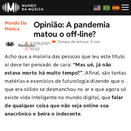
Opinião: A pandemia
Mundo Da
Música
matou o off-line?
Tempo de leitura: 5 min
27/05/2021
Redação
10:22
Acho que a maioria das pessoas que leu este título
aí deve ter pensado de cara:
“Mas ué, já não
estava morto há muito tempo?”
. Afinal, são tantas
matérias e exercícios de futurologia dizendo que o
que era sólido se desmanchou no ar e que agora só
existe vida inteligente no mundo digital, que
falar
de qualquer coisa que não seja online soa
anacrônico e beira o indecente
.