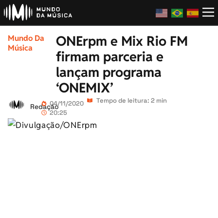
ONErpm e Mix Rio FM
Mundo Da
Música
firmam parceria e
lançam programa
‘ONEMIX’
Tempo de leitura: 2 min
04/11/2020
Redação
20:25