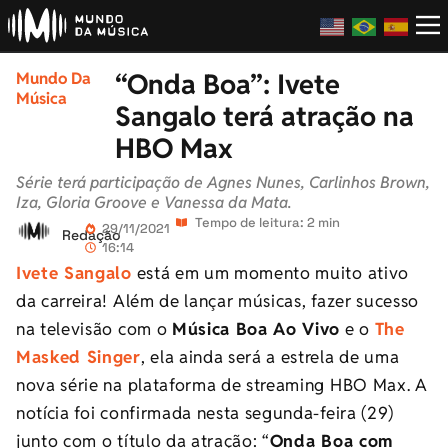
“Onda Boa”: Ivete
Mundo Da
Música
Sangalo terá atração na
HBO Max
Série terá participação de Agnes Nunes, Carlinhos Brown,
Iza, Gloria Groove e Vanessa da Mata.
Tempo de leitura: 2 min
29/11/2021
Redação
16:14
Ivete Sangalo
está em um momento muito ativo
da carreira! Além de lançar músicas, fazer sucesso
na televisão com o
Música Boa Ao Vivo
e o
The
Masked Singer
, ela ainda será a estrela de uma
nova série na plataforma de streaming HBO Max. A
notícia foi confirmada nesta segunda-feira (29)
junto com o título da atração: “
Onda Boa com