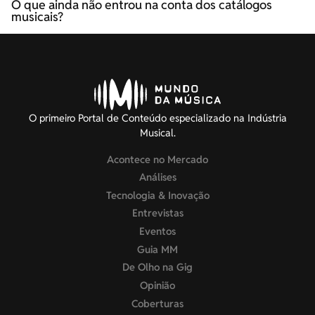
O que ainda não entrou na conta dos catálogos
musicais?
O primeiro Portal de Conteúdo especializado na Indústria
Musical.
Acontece no Mercado
Análises
Tecnologia & Inovação
Entrevistas
Eventos
Guia MM
De Olho na Gig
Opinião
Coberturas