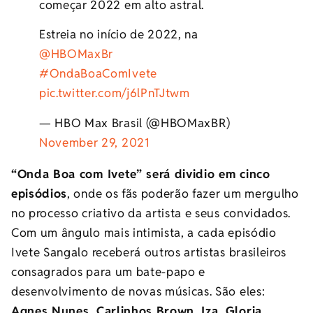
começar 2022 em alto astral.
Estreia no início de 2022, na
@HBOMaxBr
#OndaBoaComIvete
pic.twitter.com/j6lPnTJtwm
— HBO Max Brasil (@HBOMaxBR)
November 29, 2021
“Onda Boa com Ivete” será dividio em cinco
episódios
, onde os fãs poderão fazer um mergulho
no processo criativo da artista e seus convidados.
Com um ângulo mais intimista, a cada episódio
Ivete Sangalo receberá outros artistas brasileiros
consagrados para um bate-papo e
desenvolvimento de novas músicas. São eles:
Agnes Nunes, Carlinhos Brown, Iza, Gloria