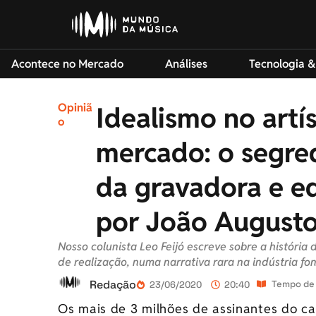
Acontece no Mercado
Análises
Tecnologia &
Opiniã
Idealismo no artís
o
mercado: o segre
da gravadora e e
por João August
Nosso colunista Leo Feijó escreve sobre a históri
de realização, numa narrativa rara na indústria fon
Redação
Tempo de 
23/06/2020
20:40
Os mais de 3 milhões de assinantes do 