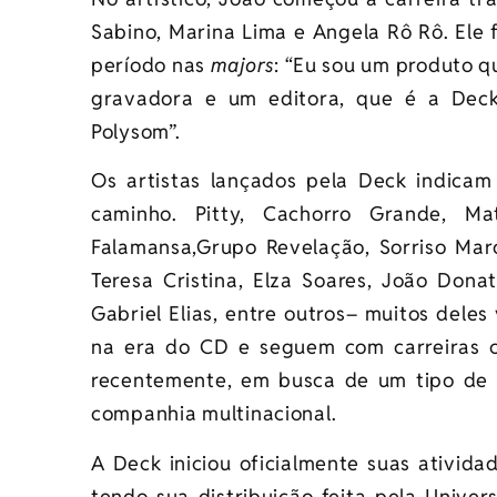
Sabino, Marina Lima e Angela Rô Rô. Ele 
período nas
majors
: “Eu sou um produto q
gravadora e um editora, que é a Deck
Polysom”.
Os artistas lançados pela Deck indicam
caminho. Pitty, Cachorro Grande, 
Falamansa,Grupo Revelação, Sorriso Mar
Teresa Cristina, Elza Soares, João Dona
Gabriel Elias, entre outros– muitos dele
na era do CD e seguem com carreiras c
recentemente, em busca de um tipo de 
companhia multinacional.
A Deck iniciou oficialmente suas ativid
tendo sua distribuição feita pela Univer