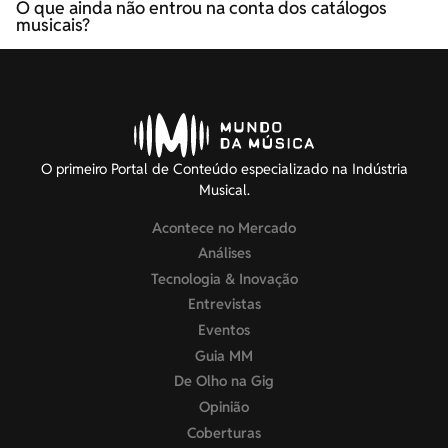
O que ainda não entrou na conta dos catálogos
musicais?
O primeiro Portal de Conteúdo especializado na Indústria
Musical.
Acontece no Mercado
Análises
Tecnologia & Inovação
Entrevistas
Eventos
Guia MM
De Olho na Gig
Opinião
Coberturas