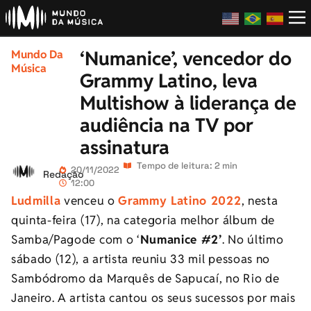
‘Numanice’, vencedor do
Mundo Da
Música
Grammy Latino, leva
Multishow à liderança de
audiência na TV por
assinatura
Tempo de leitura: 2 min
20/11/2022
Redação
12:00
Ludmilla
venceu o
Grammy Latino 2022
, nesta
quinta-feira (17), na categoria melhor álbum de
Samba/Pagode com o ‘
Numanice #2’
. No último
sábado (12), a artista reuniu 33 mil pessoas no
Sambódromo da Marquês de Sapucaí, no Rio de
Janeiro. A artista cantou os seus sucessos por mais