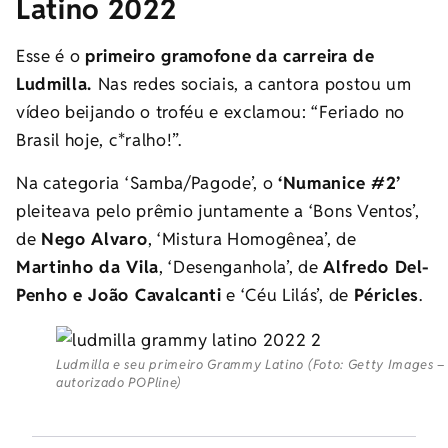
Latino 2022
Esse é o
primeiro gramofone
da carreira de
Ludmilla.
Nas redes sociais, a cantora postou um
vídeo beijando o troféu e exclamou: “Feriado no
Brasil hoje, c*ralho!”.
Na categoria ‘Samba/Pagode’, o
‘Numanice #2’
pleiteava pelo prêmio juntamente a ‘Bons Ventos’,
de
Nego Alvaro
, ‘Mistura Homogênea’, de
Martinho da Vila
, ‘Desenganhola’, de
Alfredo Del-
Penho e João Cavalcanti
e ‘Céu Lilás’, de
Péricles
.
Ludmilla e seu primeiro Grammy Latino (Foto: Getty Images –
autorizado POPline)