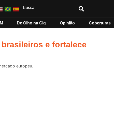
MM
De Olho na Gig
Opinião
Coberturas
brasileiros e fortalece
 mercado europeu.