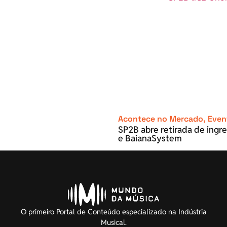
Acontece no Mercado
,
Even
SP2B abre retirada de ingre
e BaianaSystem
O primeiro Portal de Conteúdo especializado na Indústria
Musical.