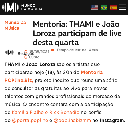
Mentoria: THAMI e João
Mundo Da
Música
Loroza participam de live
desta quarta
Tempo de leitura: 4 min
18/08/2021
Redação
09:43
THAMI
e
João Loroza
são os artistas que
participarão hoje (18), às 20h do
Mentoria
POPline.Biz,
projeto inédito que reúne uma série
de consultorias gratuitas ao vivo para novos
talentos com grandes profissionais do mercado da
música. O encontro contará com a participação
de
Kamilla Fialho e Rick Bonadio
no perfis
do
@portalpopline
e
@poplinebizmm
no
Instagram.