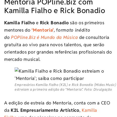
Mentoria POPline.Biz com
Kamilla Fialho e Rick Bonadio
Kamilla Fialho
e
Rick Bonadio
são os primeiros
mentores do
‘Mentoria’
, f
ormato inédito
do
POPline.Biz é Mundo da Música
de consultoria
gratuita ao vivo para novos talentos, que serão
orientados por grandes referências profissionais do
mercado musical.
Empresários Kamilla Fialho (K2L) e Rick Bonadio (Midas Music)
estreiam a primeira edição do “Mentoria”. Foto: Divulgação
A edição de estreia do Mentoria, conta com a CEO
da
K2L Empresariamento Artístico
,
Kamilla