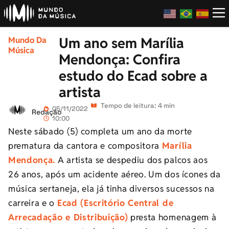
Um ano sem Marília
Mundo Da
Música
Mendonça: Confira
estudo do Ecad sobre a
artista
Tempo de leitura: 4 min
05/11/2022
Redação
10:00
Neste sábado (5) completa um ano da morte
prematura da cantora e compositora
Marília
Mendonça.
A artista se despediu dos palcos aos
26 anos, após um acidente aéreo. Um dos ícones da
música sertaneja, ela já tinha diversos sucessos na
carreira e o
Ecad (Escritório Central de
Arrecadação e Distribuição)
presta homenagem à