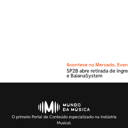
Acontece no Mercado
,
Even
SP2B abre retirada de ingre
e BaianaSystem
O primeiro Portal de Conteúdo especializado na Indústria
Musical.