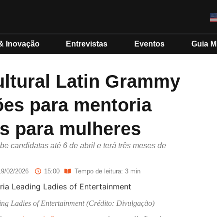
& Inovação
Entrevistas
Eventos
Guia 
ltural Latin Grammy
ões para mentoria
s para mulheres
 candidatas até 6 de abril e terá três meses de
19/02/2026
15:00
Tempo de leitura: 3 min
g Ladies of Entertainment (Crédito: Divulgação)