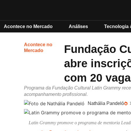
Acontece no Mercado
Análises
Tecnologia 
Acontece no
Fundação Cu
Mercado
abre inscriç
com 20 vaga
Programa da Fundação Cultural Latin Grammy recebe
acompanhamento profissional.
Nathália Pandeló
Latin Grammy promove o programa de mentoria Leadin