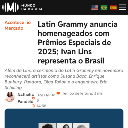
Latin Grammy anuncia
Acontece no
Mercado
homenageados com
Prêmios Especiais de
2025; Ivan Lins
representa o Brasil
Além de Lins, a cerimônia do Latin Grammy em novembro
reconhecerá artistas como Susana Baca, Enrique
Bunbury, Pandora, Olga Tañón e o engenheiro Eric
Schilling.
Tempo de leitura: 3 min
Nathália
07/08/202
5
Pandeló
14:58