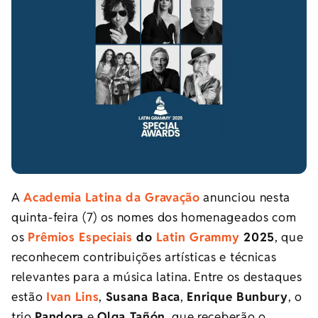
A
Academia Latina da Gravação
anunciou nesta
quinta-feira (7) os nomes dos homenageados com
os
Prêmios Especiais
do
Latin Grammy
2025
, que
reconhecem contribuições artísticas e técnicas
relevantes para a música latina. Entre os destaques
estão
Ivan Lins
,
Susana Baca
,
Enrique Bunbury
, o
trio
Pandora
e
Olga Tañón
, que receberão o