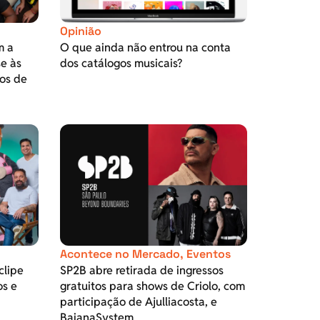
Opinião
m a
O que ainda não entrou na conta
se às
dos catálogos musicais?
os de
Acontece no Mercado
,
Eventos
clipe
SP2B abre retirada de ingressos
os e
gratuitos para shows de Criolo, com
participação de Ajulliacosta, e
BaianaSystem