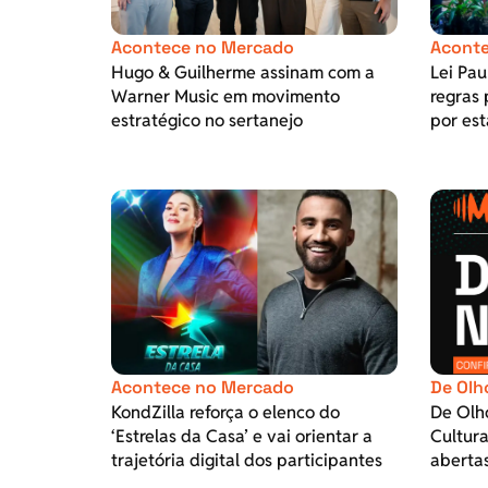
Acontece no Mercado
Aconte
Hugo & Guilherme assinam com a
Lei Pa
Warner Music em movimento
regras 
estratégico no sertanejo
por est
Acontece no Mercado
De Olh
KondZilla reforça o elenco do
De Olh
‘Estrelas da Casa’ e vai orientar a
Cultura
trajetória digital dos participantes
aberta