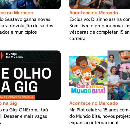
ce no Mercado
Acontece no Mercado
ulo Gustavo ganha novas
Exclusivo: Dilsinho assina co
para devolução de saldos
Som Livre e prepara nova fa
ados e municípios
vésperas de completar 15 an
carreira
o na Gig
Acontece no Mercado
o na Gig: ONErpm, Itaú
Mr. Plot celebra 15 anos com 
l, Deezer e mais vagas
do Mundo Bita, novos projet
s
expansão internacional