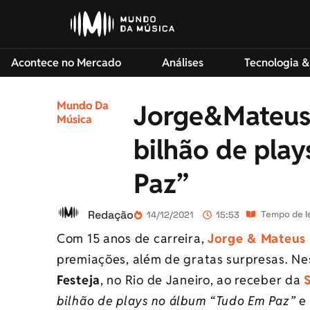
Acontece no Mercado
Análises
Tecnologia &
Mundo Da
Jorge&Mateus: 
Música
bilhão de pla
Paz”
Redação
Tempo de le
14/12/2021
15:53
Com 15 anos de carreira,
Jorge & Mateus
premiações, além de gratas surpresas. Nes
Festeja
, no Rio de Janeiro, ao receber da
bilhão de plays no álbum “Tudo Em Paz”
e