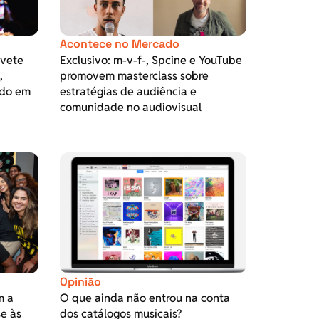
Acontece no Mercado
Ivete
Exclusivo: m-v-f-, Spcine e YouTube
,
promovem masterclass sobre
do em
estratégias de audiência e
comunidade no audiovisual
Opinião
m a
O que ainda não entrou na conta
se às
dos catálogos musicais?