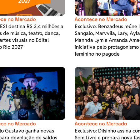
ce no Mercado
Acontece no Mercado
SESI destina R$ 3,4 milhões a
Exclusivo: Benzadeus reúne 
s de música, teatro, dança,
Sangalo, Marvvila, Lary, Ayla
 artes visuais no Edital
Mannda Lym e Amanda Ama
o Rio 2027
iniciativa pelo protagonismo
feminino no pagode
ce no Mercado
Acontece no Mercado
ulo Gustavo ganha novas
Exclusivo: Dilsinho assina co
para devolução de saldos
Som Livre e prepara nova fa