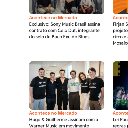
Acontece no Mercado
Aconte
Exclusivo: Sony Music Brasil assina
Firjan 
contrato com Celo Dut, integrante
projeto
do selo de Baco Exu do Blues
circo e
Mosaic
Acontece no Mercado
Aconte
Hugo & Guilherme assinam com a
Lei Pa
Warner Music em movimento
regras 