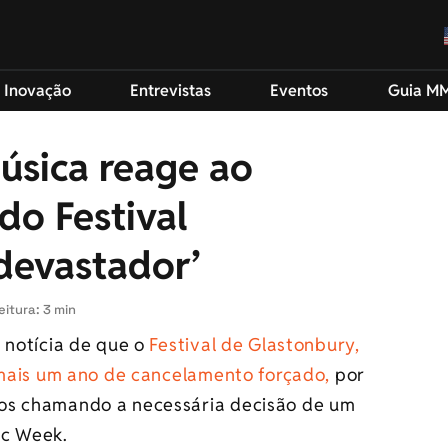
 Inovação
Entrevistas
Eventos
Guia M
úsica reage ao
do Festival
‘devastador’
eitura: 3 min
 notícia de que o
Festival de Glastonbury,
 mais um ano de cancelamento forçado,
por
os chamando a necessária decisão de um
ic Week.