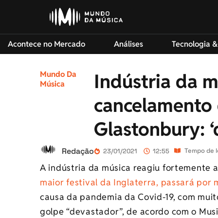
Acontece no Mercado
Análises
Tecnologia &
Mundo Da
Indústria da m
Música
cancelamento 
Glastonbury: 
Redação
Tempo de l
23/01/2021
12:55
A indústria da música reagiu fortemente a
maior festival da Inglaterra, passará por
causa da pandemia da Covid-19, com muit
golpe “devastador”, de acordo com o Mus