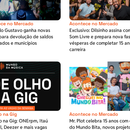
ce no Mercado
Acontece no Mercado
ulo Gustavo ganha novas
Exclusivo: Dilsinho assina co
para devolução de saldos
Som Livre e prepara nova fa
ados e municípios
vésperas de completar 15 an
carreira
o na Gig
Acontece no Mercado
o na Gig: ONErpm, Itaú
Mr. Plot celebra 15 anos com 
l, Deezer e mais vagas
do Mundo Bita, novos projet