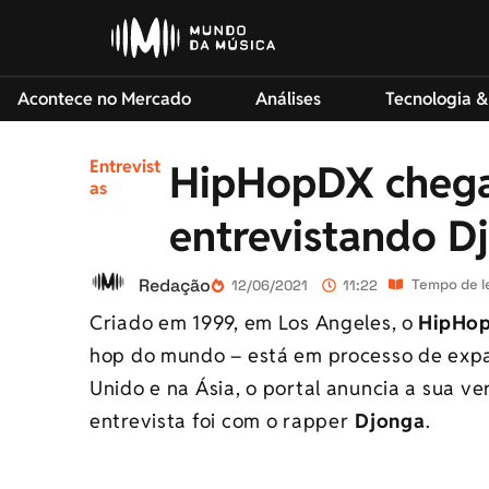
Acontece no Mercado
Análises
Tecnologia &
Entrevist
HipHopDX chega 
as
entrevistando D
Redação
Tempo de le
12/06/2021
11:22
Criado em 1999, em Los Angeles, o
HipHo
hop do mundo – está em processo de expa
Unido e na Ásia, o portal anuncia a sua ve
entrevista foi com o rapper
Djonga
.