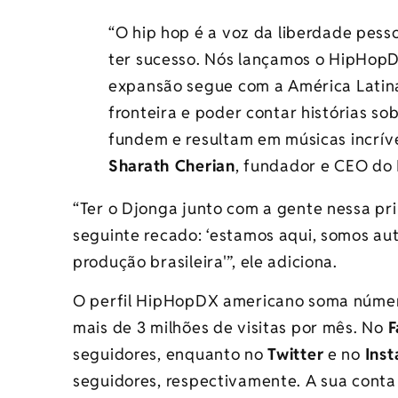
“O hip hop é a voz da liberdade pess
ter sucesso. Nós lançamos o HipHopDX
expansão segue com a América Latin
fronteira e poder contar histórias sob
fundem e resultam em músicas incríve
Sharath Cherian
, fundador e CEO do
“Ter o Djonga junto com a gente nessa pr
seguinte recado: ‘estamos aqui, somos a
produção brasileira'”, ele adiciona.
O perfil HipHopDX americano soma númer
mais de 3 milhões de visitas por mês. No
F
seguidores, enquanto no
Twitter
e no
Ins
seguidores, respectivamente. A sua cont