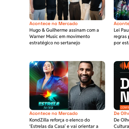
Acontece no Mercado
Aconte
Hugo & Guilherme assinam com a
Lei Pa
Warner Music em movimento
regras 
estratégico no sertanejo
por est
Acontece no Mercado
De Olh
KondZilla reforça o elenco do
De Olh
‘Estrelas da Casa’ e vai orientar a
Cultura