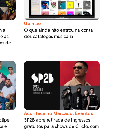
Opinião
m a
O que ainda não entrou na conta
se às
dos catálogos musicais?
os de
Acontece no Mercado
,
Eventos
clipe
SP2B abre retirada de ingressos
os e
gratuitos para shows de Criolo, com