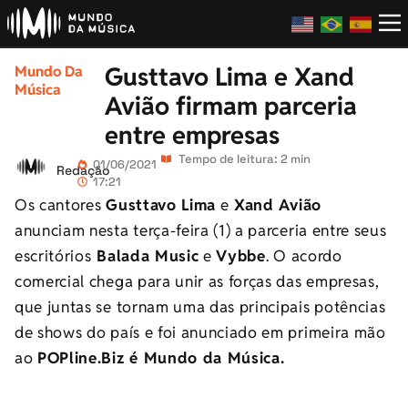
Gusttavo Lima e Xand
Mundo Da
Música
Avião firmam parceria
entre empresas
Tempo de leitura: 2 min
01/06/2021
Redação
17:21
Os cantores
Gusttavo Lima
e
Xand Avião
anunciam nesta terça-feira (1) a parceria entre seus
escritórios
Balada Music
e
Vybbe
. O acordo
comercial chega para unir as forças das empresas,
que juntas se tornam uma das principais potências
de shows do país e foi anunciado em primeira mão
ao
POPline.Biz é Mundo da Música.