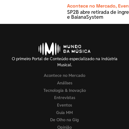
Acontece no Mercado
,
Even
SP2B abre retirada de ingre
e BaianaSystem
O primeiro Portal de Conteúdo especializado na Indústria
Musical.
Acontece no Mercado
Análises
Tecnologia & Inovação
Entrevistas
Eventos
Guia MM
De Olho na Gig
Opinião