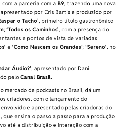
 com a parceria com a
B9
, trazendo uma nova
, apresentado por Cris Bartis e produzido por
aspar o Tacho’
, primeiro título gastronômico
om
;
‘Todos os Caminhos’
, com a presença do
sentantes e pontos de vista de variadas
os’
e
‘Como Nascem os Grandes
’;
‘Sereno’
, no
dar Áudio?’
, apresentado por Dani
zido pelo
Canal Brasil.
 o mercado de podcasts no Brasil, dá um
os criadores, com o lançamento do
senvolvido e apresentado pelas criadoras do
s, que ensina o passo a passo para a produção
vo até a distribuição e interação com a