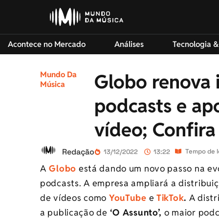
Acontece no Mercado
Análises
Tecnologia &
Mundo Da
Globo renova 
Música
podcasts e ap
vídeo; Confir
Redação
Tempo de l
13/12/2022
13:22
A
Globo
está dando um novo passo na evo
podcasts. A empresa ampliará a distribui
de vídeos como
YouTube
e
TikTok
.
A dist
a publicação de
‘O Assunto’,
o maior podca