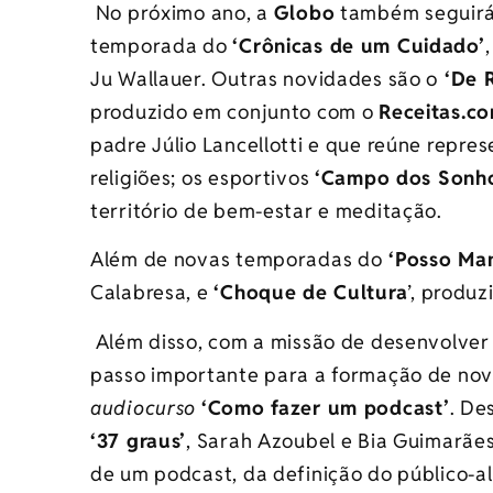
No próximo ano, a
Globo
também seguirá
temporada do
‘Crônicas de um Cuidado’
Ju Wallauer. Outras novidades são o
‘De R
produzido em conjunto com o
Receitas.c
padre Júlio Lancellotti e que reúne repre
religiões; os esportivos
‘Campo dos Sonh
território de bem-estar e meditação.
Além de novas temporadas do
‘Posso Man
Calabresa, e
‘Choque de Cultura
’, produ
Além disso, com a missão de desenvolver
passo importante para a formação de nov
audiocurso
‘Como fazer um podcast’
. De
‘37 graus’
, Sarah Azoubel e Bia Guimarãe
de um podcast, da definição do público-al