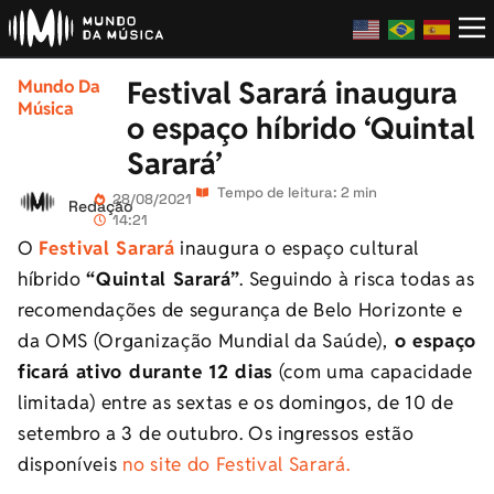
Festival Sarará inaugura
Mundo Da
Música
o espaço híbrido ‘Quintal
Sarará’
Tempo de leitura: 2 min
28/08/2021
Redação
14:21
O
Festival Sarará
inaugura o espaço cultural
híbrido
“Quintal Sarará”
. Seguindo à risca todas as
recomendações de segurança de Belo Horizonte e
da OMS (Organização Mundial da Saúde),
o espaço
ficará ativo durante 12 dias
(com uma capacidade
limitada) entre as sextas e os domingos, de 10 de
setembro a 3 de outubro. Os ingressos estão
disponíveis
no site do Festival Sarará.