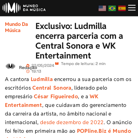
Exclusivo: Ludmilla
Mundo Da
Música
encerra parceria com a
Central Sonora e WK
Entertainment
Tempo de leitura: 2 min
22/05/2024
Redação
19:13
A cantora
Ludmilla
encerrou a sua parceria com os
escritórios
Central Sonora
, liderado pelo
empresário
César Figueiredo
, e a
WK
Entertainment
, que cuidavam do gerenciamento
da carreira da artista, no âmbito nacional e
internacional,
desde dezembro de 2022
. O anúncio
foi feito em primeira mão ao
POPline.Biz é Mundo