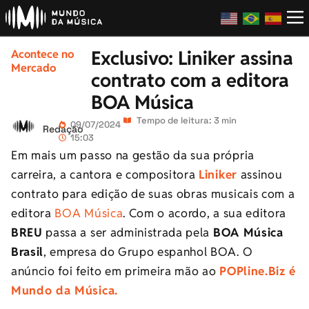
Exclusivo: Liniker assina
Acontece no
Mercado
contrato com a editora
BOA Música
Tempo de leitura: 3 min
09/07/2024
Redação
15:03
Em mais um passo na gestão da sua própria
carreira, a cantora e compositora
Liniker
assinou
contrato para edição de suas obras musicais com a
editora
BOA Música
. Com o acordo, a sua editora
BREU
passa a ser administrada pela
BOA Música
Brasil
, empresa do Grupo espanhol BOA. O
anúncio foi feito em primeira mão ao
POPline.Biz é
Mundo da Música.