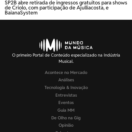
SP2B abre retirada de ingressos gratuitos para shows
de Criolo, com participação de Ajulliacosta, e
BaianaSystem
O primeiro Portal de Conteúdo especializado na Indústria
Musical.
Acontece no Mercado
Análises
Tecnologia & Inovação
Entrevistas
Eventos
Guia MM
De Olho na Gig
Opinião