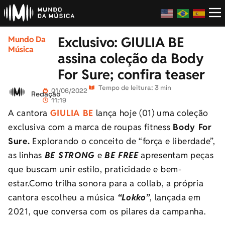
Exclusivo: GIULIA BE
Mundo Da
Música
assina coleção da Body
For Sure; confira teaser
Tempo de leitura: 3 min
01/06/2022
Redação
11:19
A cantora
GIULIA BE
lança hoje (01) uma coleção
exclusiva com a marca de roupas fitness
Body For
Sure.
Explorando o conceito de “força e liberdade”,
as linhas
BE STRONG
e
BE FREE
apresentam peças
que buscam unir estilo, praticidade e bem-
estar.Como trilha sonora para a collab, a própria
cantora escolheu a música
“Lokko”
, lançada em
2021, que conversa com os pilares da campanha.