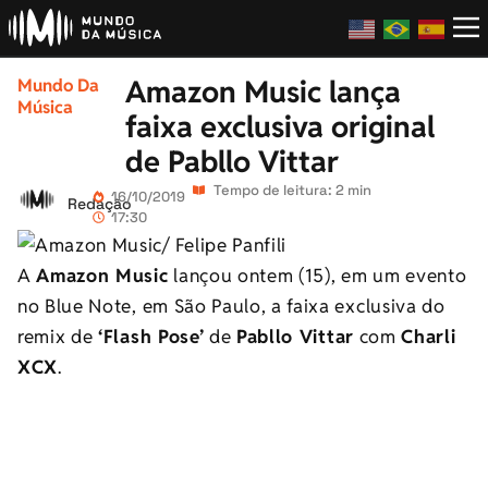
Amazon Music lança
Mundo Da
Música
faixa exclusiva original
de Pabllo Vittar
Tempo de leitura: 2 min
16/10/2019
Redação
17:30
A
Amazon Music
lançou ontem (15), em um evento
no Blue Note, em São Paulo, a faixa exclusiva do
remix de
‘Flash Pose’
de
Pabllo Vittar
com
Charli
XCX
.