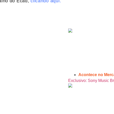
alho do Ecad,
clicando aqui.
Acontece no Mer
Exclusivo: Sony Music Br