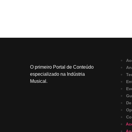
Ac
O primeiro Portal de Conteúdo
An
especializado na Indústria
Te
Musical.
En
Ev
Gu
De
Op
Co
Ac
An