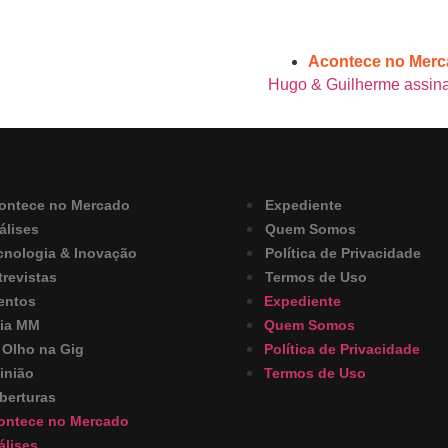
Acontece no Mer
Hugo & Guilherme assina
ontece no Mercado
Expediente
álises
Quem Somos
cnologia & Inovação
Política de Privacidade
trevistas
Termos de Uso
entos
Expediente
ia MM
Quem Somos
 Olho na Gig
Política de Privacidade
inião
Termos de Uso
berturas
ontece no Mercado
álises