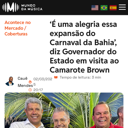
‘É uma alegria essa
Acontece no
Mercado
/
expansão do
Coberturas
Carnaval da Bahia’,
diz Governador do
Estado em visita ao
Camarote Brown
Tempo de leitura: 3 min
Cauê
02/03/202
5
Mendes
20:17