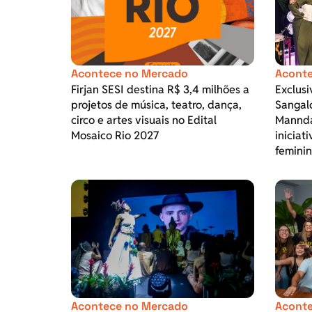
Acontece no Mercado
Aconte
Firjan SESI destina R$ 3,4 milhões a
Exclusi
projetos de música, teatro, dança,
Sangalo
circo e artes visuais no Edital
Mannd
Mosaico Rio 2027
iniciat
femini
Acontece no Mercado
Aconte