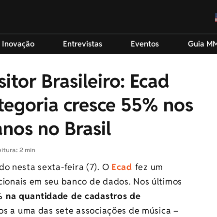
 Inovação
Entrevistas
Eventos
Guia M
tor Brasileiro: Ecad
tegoria cresce 55% nos
anos no Brasil
itura: 2 min
do nesta sexta-feira (7). O
Ecad
fez
um
cionais em seu banco de dados. Nos últimos
 na quantidade de cadastros de
ados a uma das sete associações de música –