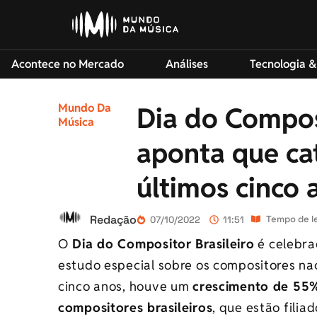
Acontece no Mercado
Análises
Tecnologia &
Mundo Da
Dia do Composi
Música
aponta que ca
últimos cinco 
Redação
Tempo de le
07/10/2022
11:51
O
Dia do Compositor Brasileiro
é celebra
estudo especial sobre os compositores na
cinco anos, houve um
crescimento de 55%
compositores brasileiros
, que estão fili