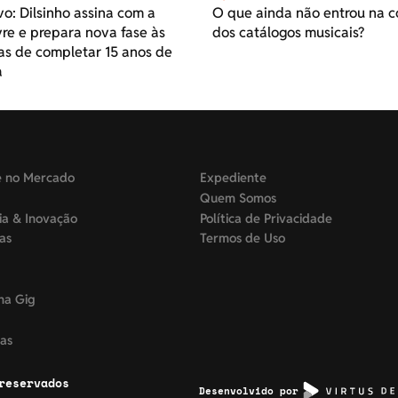
vo: Dilsinho assina com a
O que ainda não entrou na c
re e prepara nova fase às
dos catálogos musicais?
as de completar 15 anos de
a
e no Mercado
Expediente
Quem Somos
ia & Inovação
Política de Privacidade
tas
Termos de Uso
na Gig
as
reservados
Desenvolvido por