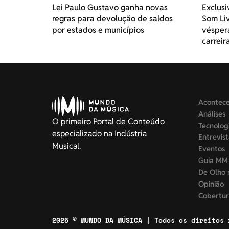
Lei Paulo Gustavo ganha novas
Exclusi
regras para devolução de saldos
Som Liv
por estados e municípios
vésper
carreir
Acontec
Análises
O primeiro Portal de Conteúdo
Tecnolog
especializado na Indústria
Entrevis
Musical.
Eventos
Guia MM
De Olho 
Opinião
Cobertur
2025 © MUNDO DA MÚSICA | Todos os direitos 