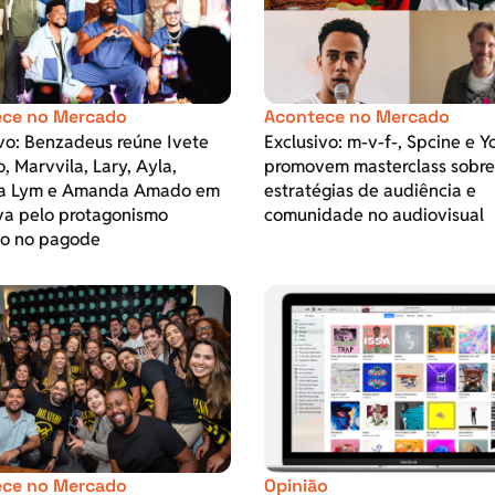
ce no Mercado
Acontece no Mercado
vo: Benzadeus reúne Ivete
Exclusivo: m-v-f-, Spcine e 
, Marvvila, Lary, Ayla,
promovem masterclass sobre
a Lym e Amanda Amado em
estratégias de audiência e
iva pelo protagonismo
comunidade no audiovisual
no no pagode
ce no Mercado
Opinião