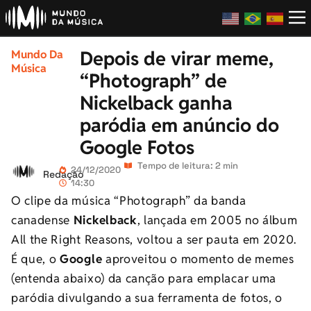
Depois de virar meme,
Mundo Da
Música
“Photograph” de
Nickelback ganha
paródia em anúncio do
Google Fotos
Tempo de leitura: 2 min
24/12/2020
Redação
14:30
O clipe da música “Photograph” da banda
canadense
Nickelback
, lançada em 2005 no álbum
All the Right Reasons, voltou a ser pauta em 2020.
É que, o
Google
aproveitou o momento de memes
(entenda abaixo) da canção para emplacar uma
paródia divulgando a sua ferramenta de fotos, o