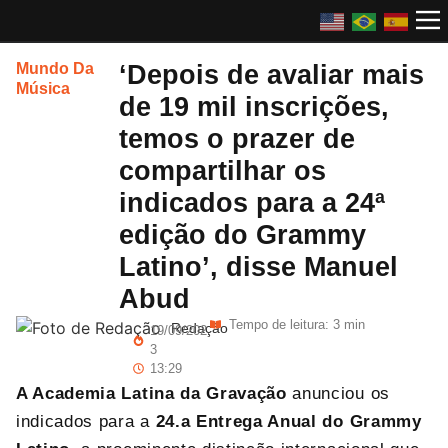
‘Depois de avaliar mais
Mundo Da
Música
de 19 mil inscrições,
temos o prazer de
compartilhar os
indicados para a 24ª
edição do Grammy
Latino’, disse Manuel
Abud
Tempo de leitura: 3 min
Redação
19/09/202
3
13:29
A Academia Latina da Gravação
anunciou os
indicados para a
24.
a
Entrega Anual do Grammy