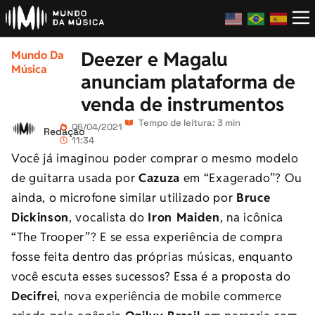
Deezer e Magalu
Mundo Da
Música
anunciam plataforma de
venda de instrumentos
Tempo de leitura: 3 min
06/04/2021
Redação
11:34
Você já imaginou poder comprar o mesmo modelo
de guitarra usada por
Cazuza
em “Exagerado”? Ou
ainda, o microfone similar utilizado por
Bruce
Dickinson
, vocalista do
Iron Maiden
, na icônica
“The Trooper”? E se essa experiência de compra
fosse feita dentro das próprias músicas, enquanto
você escuta esses sucessos? Essa é a proposta do
Decifrei
, nova experiência de mobile commerce