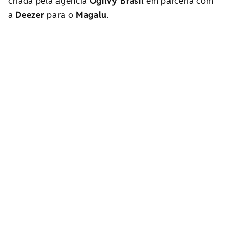
criada pela agência
Ogilvy Brasil
em parceria com
a
Deezer
para o
Magalu
.