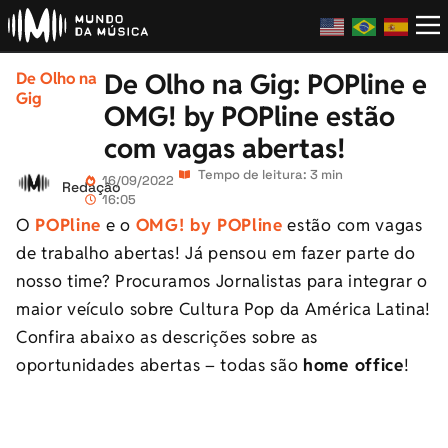
De Olho na Gig: POPline e
De Olho na
Gig
OMG! by POPline estão
com vagas abertas!
Tempo de leitura: 3 min
16/09/2022
Redação
16:05
O
POPline
e o
OMG! by POPline
estão com vagas
de trabalho abertas! Já pensou em fazer parte do
nosso time? Procuramos Jornalistas para integrar o
maior veículo sobre Cultura Pop da América Latina!
Confira abaixo as descrições sobre as
oportunidades abertas – todas são
home office
!