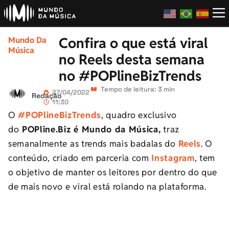
Confira o que está viral
Mundo Da
Música
no Reels desta semana
no #POPlineBizTrends
Tempo de leitura: 3 min
27/04/2022
Redação
11:30
O
#POPlineBizTrends
, quadro exclusivo
do
POPline.Biz é Mundo da Música,
traz
semanalmente as trends mais badalas do
Reels
. O
conteúdo, criado em parceria com
Instagram
, tem
o objetivo de manter os leitores por dentro do que
de mais novo e viral está rolando na plataforma.