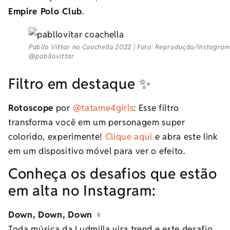
Empire Polo Club
.
Pabllo Vittar no Coachella 2022 | Foto: Reprodução/Instagra
@pabllovittar
Filtro em destaque ✨
Rotoscope
por
@tatame4girls
: Esse filtro
transforma você em um personagem super
colorido, experimente!
Clique aqui
e abra este link
em um dispositivo móvel para ver o efeito.
Conheça os desafios que estão
em alta no Instagram:
Down, Down, Down ‍♀️
Toda música da Ludmilla vira trend e este desafio