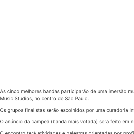
As cinco melhores bandas participarão de uma imersão mus
Music Studios, no centro de São Paulo.
Os grupos finalistas serão escolhidos por uma curadoria int
O anúncio da campeã (banda mais votada) será feito em no
O encontro terá atividades e palestras orientadas por prof