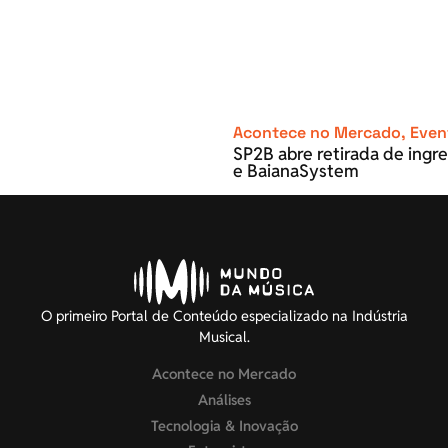
Acontece no Mercado
,
Even
SP2B abre retirada de ingre
e BaianaSystem
O primeiro Portal de Conteúdo especializado na Indústria
Musical.
Acontece no Mercado
Análises
Tecnologia & Inovação